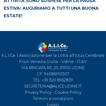
ATTIVITÀ SONO SOSPESE PER LA PAUSA
ESTIVA: AUGURIAMO A TUTTI UNA BUONA
ESTATE!
A.L.I.Ce. | Associazione per la Lotta all'Ictus Cerebrale
Friuli Venezia Giulia - Udine - O.d.V.
VIA BRIGATA RE, 29, 33100 UDINE
CF: 94086910307
TEL:
+39 320 8962839
SEGRETERIA@ALICEUDINE.IT
Privacy Policy
-
Cookie Policy
Termini e condizioni
Login