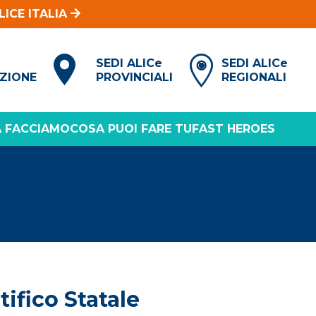
LICE ITALIA
I
SEDI ALIC
e
SEDI ALIC
e
AZIONE
PROVINCIALI
REGIONALI
 FACCIAMO
COSA PUOI FARE TU
FAST HEROES
ifico Statale