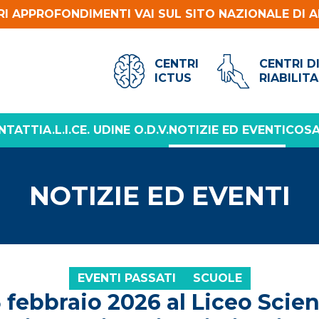
RI APPROFONDIMENTI VAI SUL SITO NAZIONALE DI A
CENTRI
CENTRI D
ICTUS
RIABILIT
NTATTI
A.L.I.CE. UDINE O.D.V.
NOTIZIE ED EVENTI
COSA
NOTIZIE ED EVENTI
EVENTI PASSATI
SCUOLE
 febbraio 2026 al Liceo Scient